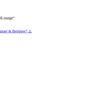
ualLounge“
mmer & Betrüger? ⚠️