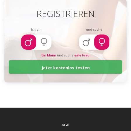
REGISTRIEREN
Ich bin
und suche
Ein Mann
und suche
eine Frau
Jetzt kostenlos testen
AGB